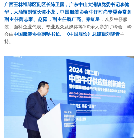
广西玉林福绵区副区长陈卫国，广东中山大涌镇党委书记李健
华，大涌镇副镇长谭小龙，
中国服装协会牛
仔时尚专委会常务
副主任萧志豪、赵阳，
副主任
魏广亮、
秦红星
，以及牛仔服
装、面料企业代表、专业观众及媒体等100余人参加了峰会，峰
会由
中国服装协会副秘书长、《中国服饰》总编辑刘晓青
主
持。