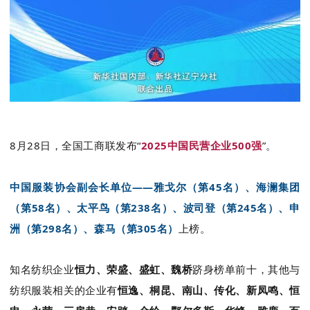
8
月
28
日，全国工商联发布“
2025
中国民营企业
500
强
”。
中国服装协会副会长单位——雅戈尔（第45名）、海澜集团
（第58名）、太平鸟（第238名）、波司登（
第
245名）、申
洲（
第
298名）、森马（
第
305名）
上榜。
知名纺织企业
恒力、荣盛、盛虹、魏桥
跻身榜单前十，
其他与
纺织服装相关的企业有
恒逸、桐昆、南山、传化、新凤鸣、恒