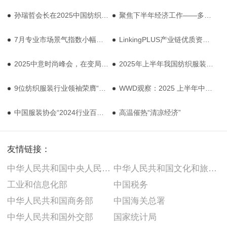
孙瑞哲会长在2025中国纺织服装品牌大会上发表致辞
聚焦下半年经济工作——多部门密集部署，传递哪些信号？
7月专业市场景气指数小幅上升
LinkingPLUS产业链优质资源对接活动（运动与男装）在福建举办
2025中意时尚峰会，在变局中共创时尚合作新未来
2025年上半年我国纺织服装行业经济运行基本平稳
9位纺织服装行业领袖荣膺“优秀中国特色社会主义事业建设者”
WWD观察：2025 上半年中国零售业复盘
中国服装协会“2024行业百企发布”揭晓
高温催热“清凉经济”
友情链接：
中华人民共和国中央人民政府
中华人民共和国文化和旅游部
工业和信息化部
中国税务
中华人民共和国商务部
中国海关总署
中华人民共和国外交部
国家统计局