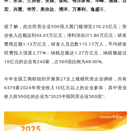
申、永荣、三房巷、安踏、金纶、鄂尔多斯、华峰、雅鹿、百
宏、兴慧、华芳、美欣达、博洋、万事利、逸盛
等。
据了解，此次民营企业
500
强入围门槛增至
270.23
亿元；营
业收入总额达到
43.05
万亿元；净利润合计
1.80
万亿元；研发
费用总额
1.13
万亿元，研发人员总数
115.17
万人，平均研发
经费投入强度
2.77%
；纳税总额达
1.27
万亿元，纳税额超过
10
亿元的企业有
240
家，占
500
强比例为
48.00%
。
今年全国工商联组织开展第
27
次上规模民营企业调研，共有
6379
家
2024
年营业收入
10
亿元以上的企业参加，其中营业
收入前
500
位的企业为“
2025
中国民营企业
500
强”。