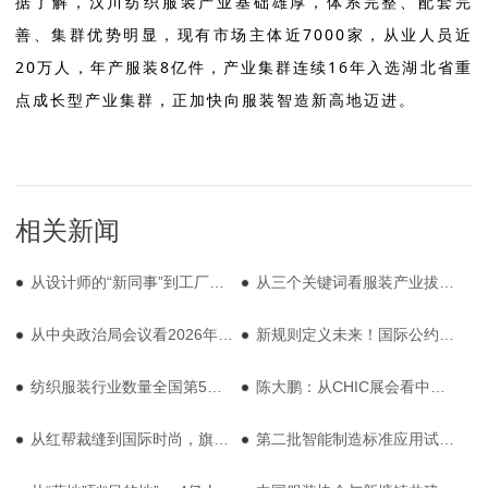
据了解，汉川纺织服装产业基础雄厚，体系完整、配套完
善、集群优势明显，现有市场主体近7000家，从业人员近
20万人，年产服装8亿件，产业集群连续16年入选湖北省重
点成长型产业集群，正加快向服装智造新高地迈进。
相关新闻
从设计师的“新同事”到工厂的“智慧大脑”：AI时代服装产业的换挡提速
从三个关键词看服装产业拔节生长
从中央政治局会议看2026年经济工作方向
新规则定义未来！国际公约、绿色标准、数字护照……从昂高•绿色发展发布窥见贸易新棋局
纺织服装行业数量全国第5，《2025年5G工厂名录》发布
陈大鹏：从CHIC展会看中国服装产业的韧性突围
从红帮裁缝到国际时尚，旗袍的守正与创新主题论坛在奉化溪口成功举办
第二批智能制造标准应用试点项目名单公布，雅戈尔、阳光、新凤鸣等入选