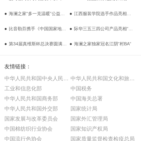
海澜之家“多一克温暖”公益行动走进四川小金县
江西服装学院选手作品亮相2025中国国际时装周（秋季）· 江服日
比音勒芬携手《中国国家地理》，打造高端运动户外生活方式
际华三五三四公司产品亮相“九·三”阅兵
第34届真维斯杯总决赛圆满落幕
海澜之家独家冠名江阴“村BA“
友情链接：
中华人民共和国中央人民政府
中华人民共和国文化和旅游部
工业和信息化部
中国税务
中华人民共和国商务部
中国海关总署
中华人民共和国外交部
国家统计局
国家发展与改革委员会
国家外汇管理局
中国棉纺织行业协会
国家知识产权局
中国流行色协会
国家质量监督检查检疫总局