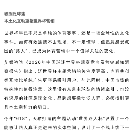
破圈泛球迷
本土化互动重塑世界杯营销
世界杯早已不只是单纯的体育赛事，
还
是一场全球性的文化
事件
。
如何有效连接
不去现场、
不一定懂球
，
但愿意感受氛
围的
“路人”
，已
成为体育营销中一个值得关注的变化。
艾媒咨询《
2026
年中国球迷世界杯观赛意向及营销感知洞
察报告》指出，泛世界杯主题营销的关注度更高，内容共创
类互动比单纯广告更容易吸引用户。与此同时，中国市场的
特殊性也值得注意，这里没有东道主球队的情绪牵引，也没
有深厚的社区足球文化，品牌想要撬动泛人群，必须找到更
具本土亲和力的切口。
今年
“
618
”，
天猫打造
的主题活动
“世界路人杯”
设置
了一个
能够让路
人
真正走进来的实体空间
，
设计了一个线上线下一