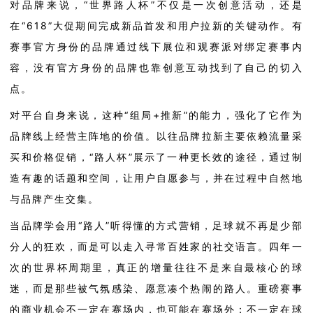
对品牌来说，
“世界路人杯”不仅是一次创意活动，
还
是
在
“
618
”
大促期间完成新品首发和用户拉新的关键动作。有
赛事
官方身份的品牌通过线下展位和观赛派对绑定赛事内
容，没有官方身份的品牌也靠创意互动找到了自己的切入
点。
对平台自身来说，这种
“组局
+
推新”的能力，强化了它作为
品牌线上经营主阵地的价值。以往品牌拉新主要依赖流量采
买和价格促销，“路人杯”展示了一种更长效的途径，通过制
造有趣的话题和空间，让用户自愿参与，并在过程中自然地
与品牌产生交集。
当品牌学会用
“路人”听得懂的方式
营销
，足球就不再是少部
分人的狂欢，而是可以走入寻常百姓
家
的社交语言。四年一
次的世界杯周期里，真正的增量往往不是来自最核心的球
迷，而是那些被气氛感染、愿意凑个热闹的路人。
重磅赛事
的商业
机会不一定在赛场内，也可能在赛场外；不一定在球