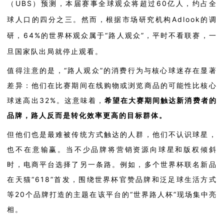
（
UBS
）预测，本届赛事全球观众将超过
60
亿人，约占全
球人口的四分之三。然而，根据市场研究机构
Adlook
的调
研，
64%
的世界杯观众属于“路人观众”，平时不看联赛，一
旦国家队出局就停止观看。
值得注意的是，“路人观众”的消费行为与核心球迷存在显著
差异
：他们
在比赛期间在线购物或浏览商品的可能性比核心
球迷高出
32%
。这意味着，
希望在大赛期间触达新消费者的
品牌，
路
人反而是转化效率更高的目标群体。
但他们也是最难被传统方式触达的人群，他们不认识球星，
也不在意输赢。当不少品牌将营销资源向球星和版权倾斜
时，
电商平台
选择了另一条路
。例如，
多个世界杯联名新品
在天猫
“
618
”
首发，围绕世界杯官赞品牌和泛足球生活方式
等
20
个品牌打造的主题在
该平台
的
“
世界路人杯
”
现场集中亮
相。