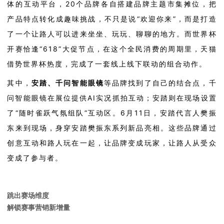
体的互动平台，
20
个品牌各自搭建品牌主题
市集摊位，
把
产品特点转化成趣味挑战，不
只是
说
“欢迎你来”，而是
打造
了一个
让路人可以进来坐坐、玩玩、聊聊的地方。而世界杯
开赛恰逢
“
618
”
大促节点，在这个全民消费的周期里，天猫
借势世界杯热度，完成了一套线上线下联动的组合动作。
其中，
安踏、千问智能眼镜
等品牌找到了自己的结合点，千
问智能眼镜在展位提供
AI
实况抓拍互动；安踏则在现场设置
了“随时雀跃气氛组队”互动区。
6
月
11
日，安踏代言人樊振
东
来到现场
，身穿安踏樊振东系列新品亮相。这些品牌通过
创意互动和路人玩在一起，让品牌变成玩家
，让
路人从受众
变成了参与者。
跳出赛场维度
解锁赛事营销新增量