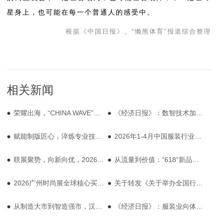
星身上，也可能在每一个普通人的
感受中。
根据《中国日报》、“
懒熊体育
”报道综合整理
相关新闻
荣耀出海，“CHINA WAVE”亮相Pitti Uomo 110，佛罗伦萨的“池水”，映照出中国品牌的时尚深意
《经济日报》：数智技术加速服装业破局
赋能制版匠心，淬炼专业技能，2026服装行业制版师职业技能提升培训班圆满开班
2026年1-4月中国服装行业经济运行简报
联展聚势，向新向优，2026大湾区（广州）国际服装及时尚生活展览会“四展同开”
从流量到价值：“618”新品牌撑起消费新增量
2026广州时尚展全球核心买家名单发布，锚定全年生意增量！
关于转发《关于举办全国行业职业技能竞赛——第十七届全国纺织行业职业技能竞赛的通知》
从制造大市到智造强市，汉川服装产业按下加速键
《经济日报》：服装业向体验与价值升级转型