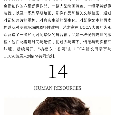
全新创作的六部影像作品、一幅大型绘画装置、一组家具影像
装置，以及一系列早期绘画、影像作品和相关文献档案。通过
对记忆碎片的重构、对真实生活的陌生化、对影像文本的再虚
构以及对空间场域的象征性建构，艺术家在 UCCA 大展厅为观
众营造了一出如同时间错位的舞台剧，又如一段恍若隔世的旅
程：他在此搭建时间与记忆，使过去与当下、情感与现实相互
纠缠、断续展开。“杨福东：香河”由 UCCA 馆长田霏宇与
UCCA 策展人刘倩兮共同策划。