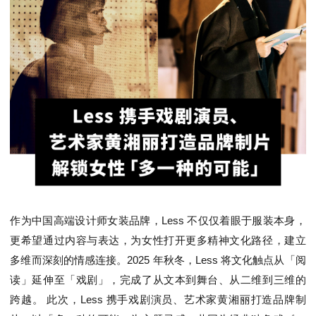
作为中国高端设计师女装品牌，Less 不仅仅着眼于服装本身，
更希望通过内容与表达，为女性打开更多精神文化路径，建立
多维而深刻的情感连接。2025 年秋冬，Less 将文化触点从「阅
读」延伸至「戏剧」，完成了从文本到舞台、从二维到三维的
跨越。 此次，Less 携手戏剧演员、艺术家黄湘丽打造品牌制