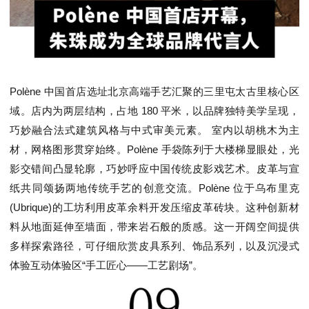
Polène 中国首店选址北京高端手艺汇聚的三里屯太古里核心区
域。店内为两层结构，占地 180 平米，以品牌独特美学呈现，
巧妙融合法式建筑风格与中式审美元素。 室内以胡桃木为主
材，网格图形贯穿始终。Polène 手袋陈列于大楼梯显眼处，光
影交错间凸显轮廓，巧妙呼应中国传统皮影戏艺术。皮革与宣
纸共同颂扬两地传统手艺的创意交流。Polène 位于乌布里克
(Ubrique)的工坊利用皮革余料开发压缩皮革砖块。这种创新材
料从地面延伸至墙面，带来岩石般的质感。这一开阔空间提供
多样探索路径，可仔细欣赏皮具系列、饰品系列，以及沉浸式
体验互动体验区“手工匠心——工艺剧场”。