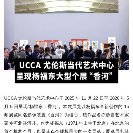
UCCA 尤伦斯当代艺术中心于 2025 年 11 月 22 日至 2026 年 5
月 5 日呈现“杨福东：香河”。本次展览以杨福东全新创作的 15
频展览同名影像装置《香河》为核心，该作品名亦源自艺术家
家乡河北香河县。作为杨福东（1971 年出生于北京）在北京的
首个机构个展，也是其迄今规模最大的一次展览，展览展出其