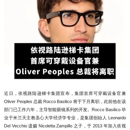
近日，依视路陆逊梯卡集团宣布，集团首席可穿戴设备官兼
Oliver Peoples 总裁 Rocco Basilico 将于下月离职，此前他在该
部门已工作六年，主导智能眼镜系列的开发。Rocco Basilico 毕
业于米兰天主教圣心大学经济学专业，是集团创始人 Leonardo
Del Vecchio 遗孀 Nicoletta Zampillo 之子，于 2013 年加入依视