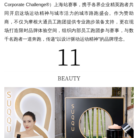
Corporate Challenge®）上海站赛事，携手各界企业精英跑者共
同开启这场运动精神与城市活力的城市路跑盛会。作为赞助
商，不仅为摩根大通员工跑团提供专业跑步装备支持，更在现
场打造限时品牌体验空间，组织内部员工跑团参与赛事，与数
千名跑者一道奔跑，传递“以设计驱动运动精神”的品牌理念。