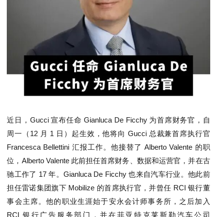
近日，Gucci 宣布任命 Gianluca De Ficchy 为首席财务官，自
周一（12 月 1 日）起生效，他将向 Gucci 总裁兼首席执行官
Francesca Bellettini 汇报工作。他接替了 Alberto Valente 的职
位，Alberto Valente 此前担任首席财务、数据和运营官，并在古
驰工作了 17 年。Gianluca De Ficchy 也来自汽车行业。他此前
担任雷诺集团旗下 Mobilize 的首席执行官，并曾任 RCI 银行董
事会主席。他的职业生涯始于安永会计师事务所，之后加入
RCI 银行广告服务部门，并在菲亚特克莱斯勒汽车公司