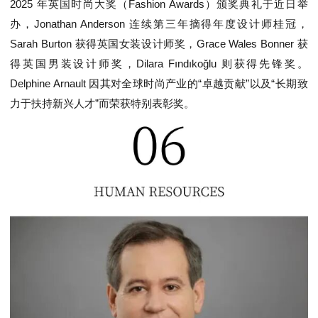
2025 年英国时尚大奖（Fashion Awards）颁奖典礼于近日举
办，Jonathan Anderson 连续第三年摘得年度设计师桂冠，
Sarah Burton 获得英国女装设计师奖，Grace Wales Bonner 获
得英国男装设计师奖，Dilara Fındıkoğlu 则获得先锋奖。
Delphine Arnault 因其对全球时尚产业的“卓越贡献”以及“长期致
力于扶持新兴人才”而荣获特别表彰奖。