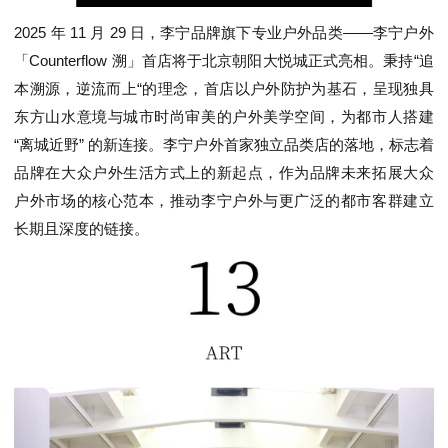
2025 年 11 月 29 日，李宁品牌旗下专业户外品类——李宁户外
「Counterflow 溯」首店将于北京朝阳大悦城正式亮相。秉持“追
本溯源，逆流而上“的理念，首店以户外防护为基石，呈现独具
东方山水意境与城市时尚审美的户外美学空间，为都市人搭建
“离城近野” 的新连接。李宁户外首家独立品类店的落地，标志着
品牌在大众户外生活方式上的新起点，作为品牌未来拓展大众
户外市场的核心范本，推动李宁户外与更广泛的都市客群建立
长期且深度的链接。