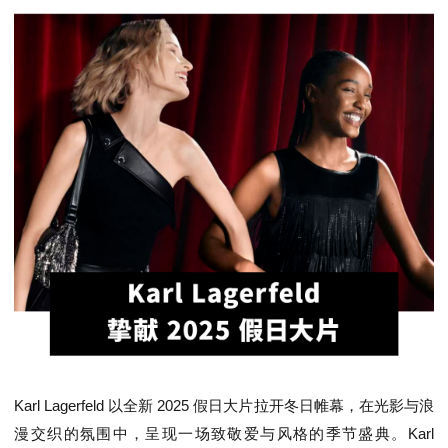
Karl Lagerfeld 以全新 2025 假日大片拉开冬日帷幕，在光影与浪
漫交织的氛围中，呈现一场致敬爱与风格的季节盛典。Karl