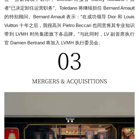
者“已决定卸任运营职务”。Toledano 将继续担任 Bernard Arnault
的特别顾问。Bernard Arnault 表示：“在成功领导 Dior 和 Louis
Vuitton 十年之后，我很高兴 Pietro Beccari 也同意将其专业知识
带到 LVMH 时尚集团旗下各品牌。”与此同时，LV 副首席执行
官 Damien Bertrand 将加入 LVMH 执行委员会。