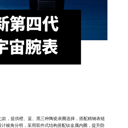
共七款，提供橙、蓝、黑三种陶瓷表圈选择，搭配精钢表链
。表壳设计棱角分明，采用双件式结构搭配钛金属内圈，提升防